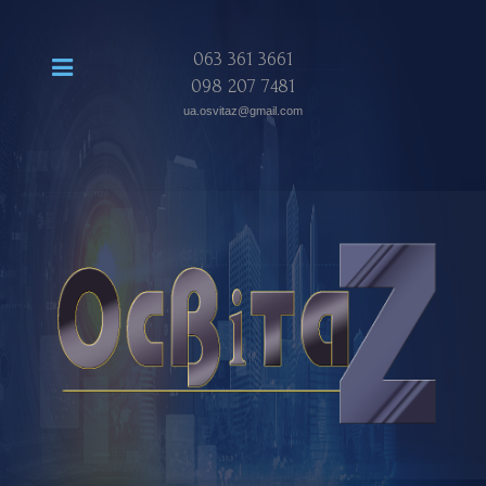
063 361 3661
098 207 7481
ua.osvitaz@gmail.com