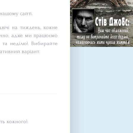
нашому сайті.
 двічі на тиждень, кожне
ручно, адже ми працюємо
у та неділю). Вибирайте
ативний варіант.
ть кожного).