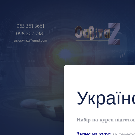
063 361 3661
098 207 7481
ua.osvitaz@gmail.com
Украї
Набір на курси підгото
Запис на курс:
за телеф