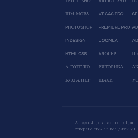
ГЕОГР. ЗНО
БІОЛОГ. ЗНО
ПО
НІМ. МОВА
VEGAS PRO
S
PHOTOSHOP
PREMIERE PRO
A
INDESIGN
JOOMLA
AD
HTML,CSS
БЛОГЕР
Ш
А. ГОТЕЛЮ
РИТОРИКА
АК
БУХГАЛТЕР
ШАХИ
УС
Авторські права захищено. При ви
створено студією веб-дизайну
Di