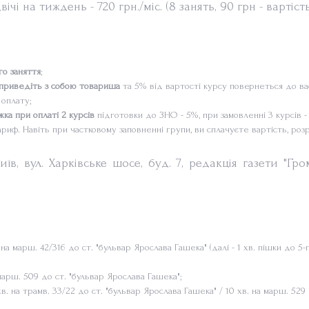
ічі на тиждень - 720 грн./міс. (8 занять, 90 грн - вартіст
го заняття
;
приведіть з собою товариша
та 5% від вартості курсу повернеться до ва
оплату;
жка при оплаті 2 курсів
підготовки до ЗНО - 5%, при замовленні 3 курсів - 7
риф. Навіть при частковому заповненні групи, ви сплачуєте вартість, розра
їв, вул. Харківське шосе, буд. 7, редакція газети "Гр
 на марш. 42/316 до ст. "бульвар Ярослава Гашека" (далі - 1 хв. пішки до 5
 марш. 509 до ст. "бульвар Ярослава Гашека";
4 хв. на трамв. 33/22 до ст. "бульвар Ярослава Гашека" / 10 хв. на марш. 529