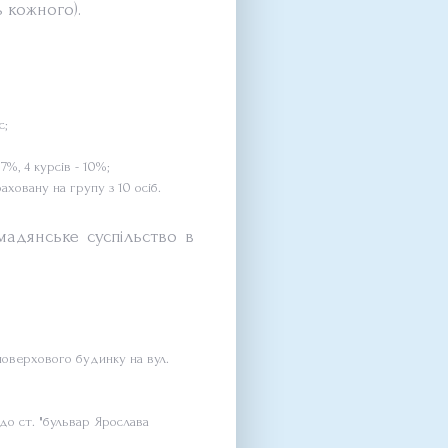
ь кожного).
с;
%, 4 курсів - 10%;
ховану на групу з 10 осіб.
омадянське суспільство в
-поверхового будинку на вул.
 до ст. "бульвар Ярослава