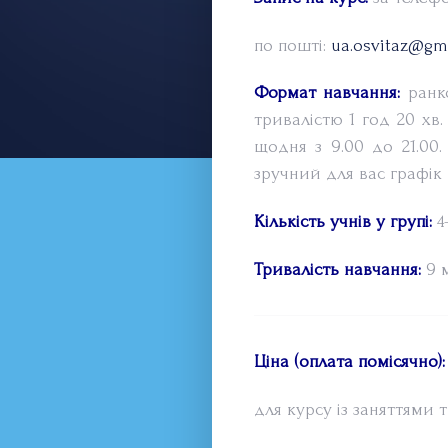
по пошті:
ua.osvitaz@gm
Формат навчання:
ранко
тривалістю 1 год 20 хв
щодня з 9.00 до 21.00.
зручний для вас графік 
Кількість учнів у групі:
4-
Тривалість навчання:
9 м
Ціна (оплата помісячно):
для курсу із заняттями тр