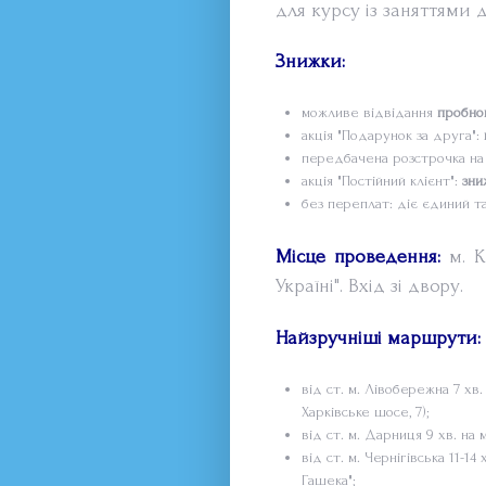
для курсу із заняттями дв
Знижки:
можливе відвідання
пробно
акція "Подарунок за друга":
передбачена розстрочка на 
акція "Постійний клієнт":
зни
без переплат: діє єдиний та
Місце проведення:
м. Ки
Україні". Вхід зі двору.
Найзручніші маршрути:
від ст. м. Лівобережна 7 хв.
Харківське шосе, 7);
від ст. м. Дарниця 9 хв. на
від ст. м. Чернігівська 11-1
Гашека";