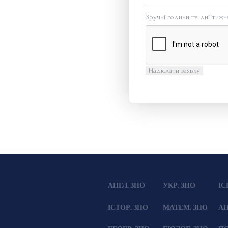
Зручні години та дні тижн
АНГЛ. ЗНО
УКР. ЗНО
ІС
ІСТОР. ЗНО
МАТЕМ. ЗНО
АН