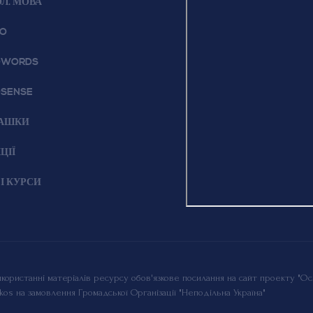
Л. МОВА
EO
DWORDS
SENSE
АШКИ
ЦІЇ
І КУРСИ
користанні матеріалів ресурсу обов'язкове посилання на сайт проекту "Осв
kos
на замовлення Громадської Організації "Неподільна Україна"