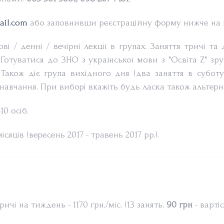
ail.com
або заповнивши реєстраційну форму нижче на 
ві / денні / вечірні лекції в групах. Заняття тричі та
. Готуватися до ЗНО з української мови з "Освіта Z" з
 Також діє група вихідного дня (два заняття в субот
навчання. При виборі вкажіть будь ласка також альтерн
10 осіб.
ісяців (вересень 2017 - травень 2017 рр.).
ичі на тиждень - 1170 грн./міс. (13 занять,
90 грн
- вартіс