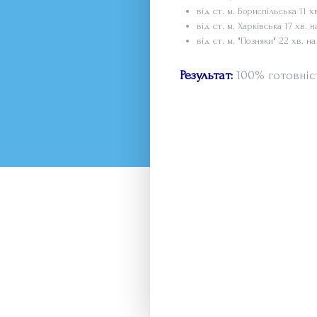
від ст. м. Бориспільська 11 
від ст. м. Харківська 17 хв.
від ст. м. "Позняки" 22 хв. 
Результат:
100% готовніст