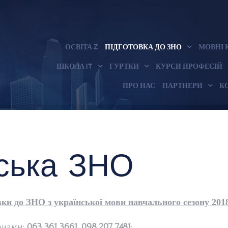
ОСВІТА Z
ПІДГОТОВКА ДО ЗНО
МОВНІ 
ШКОЛА IT
ГУРТКИ
КУРСИ ПРОФЕСІЙ
ПРО НАС
ПАРТНЕРИ
К
нська ЗНО
вки до ЗНО з української мови навчального сезону 201
онами:
063 361 3661, 098 207 7481
;