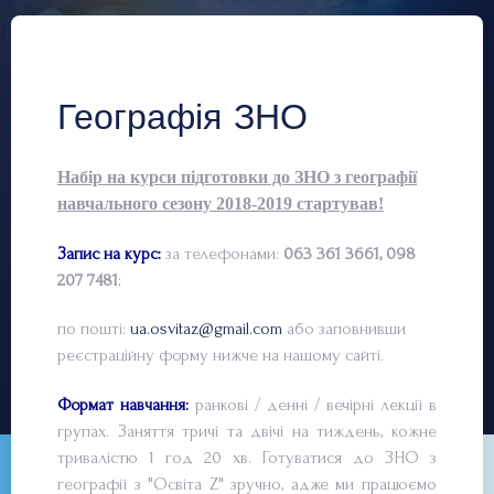
Географія ЗНО
Набір на курси підготовки до ЗНО з географії
навчального сезону 2018-2019 стартував!
Запис на курс:
за телефонами:
063 361 3661, 098
207 7481
;
по пошті:
ua.osvitaz@gmail.com
або заповнивши
реєстраційну форму нижче на нашому сайті.
Формат навчання:
ранкові / денні / вечірні лекції в
групах. Заняття тричі та двічі на тиждень, кожне
тривалістю 1 год 20 хв. Готуватися до ЗНО з
географії з "Освіта Z" зручно, адже ми працюємо