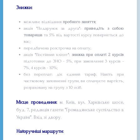
Знижки:
можливе відвідання
пробного заняття
;
акція "Подарунок за друга":
приведіть з собою
товариша
та 5% від вартості курсу повернеться до
вас;
передбачена розстрочка на оплату;
акція "Постійний клієнт":
знижка при оплаті 2 курсів
підготовки до ЗНО - 5%, при замовленні 3 курсів -
7%, 4 курсів - 10%;
без переплат: діє єдиний тариф. Навіть при
частковому заповненні групи, ви сплачуєте вартість,
розраховану на групу з 10 осіб.
Місце проведення:
м. Київ, вул. Харківське шосе,
буд. 7, редакція газети "Громадянське суспільство в
Україні". Вхід зі двору.
Найзручніші маршрути: