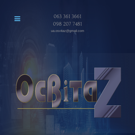
063 361 3661
098 207 7481
ua.osvitaz@gmail.com